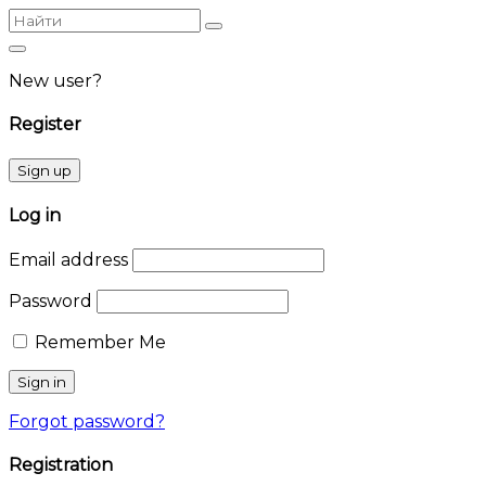
Найдено
Поиск
по
запросу:
New user?
Register
Sign up
Log in
Email address
Password
Remember Me
Forgot password?
Registration