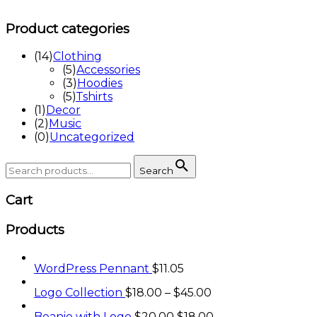
Product
categories
(
14
)
Clothing
(
5
)
Accessories
(
3
)
Hoodies
(
5
)
Tshirts
(
1
)
Decor
(
2
)
Music
(
0
)
Uncategorized
Search
Search
for:
Cart
Products
WordPress Pennant
$
11.05
Logo Collection
$
18.00
–
$
45.00
Beanie with Logo
$
20.00
$
18.00